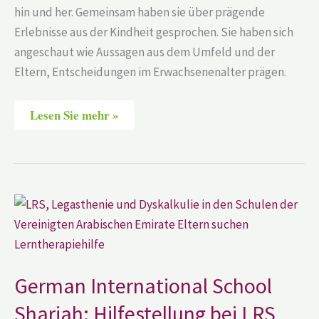
hin und her. Gemeinsam haben sie über prägende
Erlebnisse aus der Kindheit gesprochen. Sie haben sich
angeschaut wie Aussagen aus dem Umfeld und der
Eltern, Entscheidungen im Erwachsenenalter prägen.
Lesen Sie mehr »
German
International
School
Sharjah:
Hilfestellung
bei
LRS,
German International School
Legasthenie
und
Dyskalkulie
Sharjah: Hilfestellung bei LRS,