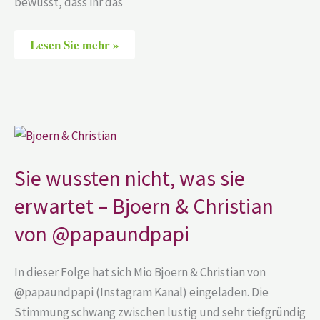
bewusst, dass ihr das
Lesen Sie mehr »
Sie
wussten
nicht,
was
Sie wussten nicht, was sie
sie
erwartet
erwartet – Bjoern & Christian
–
Bjoern
&
von @papaundpapi
Christian
von
@papaundpapi
In dieser Folge hat sich Mio Bjoern & Christian von
@papaundpapi (Instagram Kanal) eingeladen. Die
Stimmung schwang zwischen lustig und sehr tiefgründig