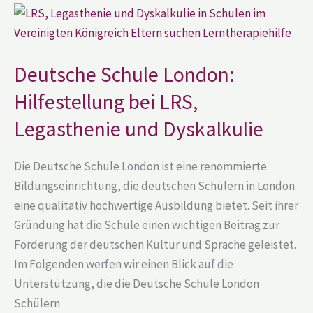
Deutsche
Schule
London:
Hilfestellung
bei
LRS,
Deutsche Schule London:
Legasthenie
und
Hilfestellung bei LRS,
Dyskalkulie
Legasthenie und Dyskalkulie
Die Deutsche Schule London ist eine renommierte
Bildungseinrichtung, die deutschen Schülern in London
eine qualitativ hochwertige Ausbildung bietet. Seit ihrer
Gründung hat die Schule einen wichtigen Beitrag zur
Förderung der deutschen Kultur und Sprache geleistet.
Im Folgenden werfen wir einen Blick auf die
Unterstützung, die die Deutsche Schule London
Schülern