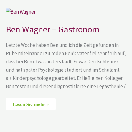
Ben
Wagner
–
Gastronom
Ben Wagner – Gastronom
Letzte Woche haben Ben und ich die Zeit gefunden in
Ruhe miteinander zu reden.Ben’s Vater fiel sehr früh auf,
dass bei Ben etwas anders läuft. Er war Deutschlehrer
und hat später Psychologie studiert und im Schulamt
als Kinderpsychologe gearbeitet. Er ließ einen Kollegen
Ben testen und dieser diagnostizierte eine Legasthenie /
Lesen Sie mehr »