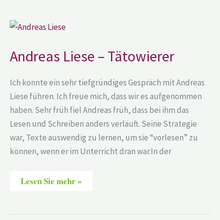
Andreas
Liese
–
Tätowierer
Andreas Liese – Tätowierer
Ich konnte ein sehr tiefgründiges Gespräch mit Andreas
Liese führen. Ich freue mich, dass wir es aufgenommen
haben. Sehr früh fiel Andreas früh, dass bei ihm das
Lesen und Schreiben anders verläuft. Seine Strategie
war, Texte auswendig zu lernen, um sie “vorlesen” zu
können, wenn er im Unterricht dran war.In der
Lesen Sie mehr »