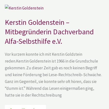
Kerstin
Goldenstein
–
Mitbegründerin
Kerstin Goldenstein –
Dachverband
Alfa-
Mitbegründerin Dachverband
Selbsthilfe
e.V.
Alfa-Selbsthilfe e.V.
Vor kurzem konnte ich mit Kerstin Goldstein
reden.Kerstin Goldenstein ist 1966 in die Grundschule
gekommen. Zu dieser Zeit gab es noch keinen Begriff
und keine Förderung bei Lese-Rechtschreib-Schwäche.
Ganz im Gegenteil, sie konnte sehr oft hören, dass sie
“dumm ist.” Während das Lesen einigermaßen ging,
hatte sie in der Rechtschreibung