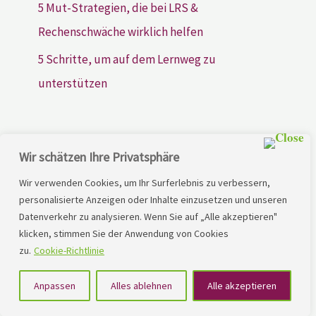
5 Mut-Strategien, die bei LRS &
Rechenschwäche wirklich helfen
5 Schritte, um auf dem Lernweg zu
unterstützen
Wir schätzen Ihre Privatsphäre
Wir verwenden Cookies, um Ihr Surferlebnis zu verbessern,
personalisierte Anzeigen oder Inhalte einzusetzen und unseren
Wir begleiten Sie auf dem Weg zu einer erfolgreichen
Datenverkehr zu analysieren. Wenn Sie auf „Alle akzeptieren"
klicken, stimmen Sie der Anwendung von Cookies
Lerntherapie für Ihr Kind oder Jugendliche mit LRS oder
zu.
Cookie-Richtlinie
RS.
Anpassen
Alles ablehnen
Alle akzeptieren