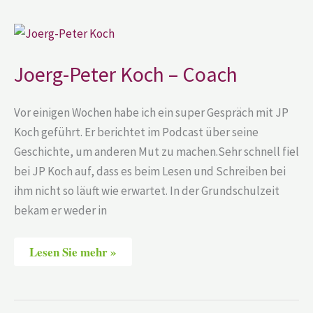
Joerg-
Peter
Koch
–
Joerg-Peter Koch – Coach
Coach
Vor einigen Wochen habe ich ein super Gespräch mit JP
Koch geführt. Er berichtet im Podcast über seine
Geschichte, um anderen Mut zu machen.Sehr schnell fiel
bei JP Koch auf, dass es beim Lesen und Schreiben bei
ihm nicht so läuft wie erwartet. In der Grundschulzeit
bekam er weder in
Lesen Sie mehr »