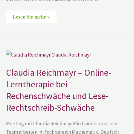
Lesen Sie mehr »
Claudia
Reichmayr
–
Online-
Claudia Reichmayr – Online-
Lerntherapie
bei
Lerntherapie bei
Rechenschwäche
und
Lese-
Rechenschwäche und Lese-
Rechtschreib-
Schwäche
Rechtschreib-Schwäche
Meeting mit Claudia ReichmayrMio Lindner und sein
Team arbeiten im Fachbereich Mathematik, Deutsch