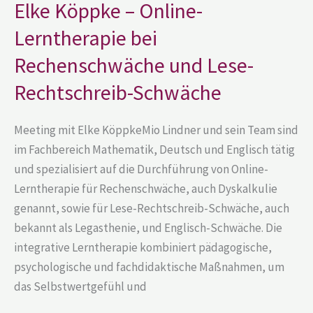
Elke Köppke – Online-
Lerntherapie
bei
Lerntherapie bei
Rechenschwäche
und
Lese-
Rechenschwäche und Lese-
Rechtschreib-
Schwäche
Rechtschreib-Schwäche
Meeting mit Elke KöppkeMio Lindner und sein Team sind
im Fachbereich Mathematik, Deutsch und Englisch tätig
und spezialisiert auf die Durchführung von Online-
Lerntherapie für Rechenschwäche, auch Dyskalkulie
genannt, sowie für Lese-Rechtschreib-Schwäche, auch
bekannt als Legasthenie, und Englisch-Schwäche. Die
integrative Lerntherapie kombiniert pädagogische,
psychologische und fachdidaktische Maßnahmen, um
das Selbstwertgefühl und