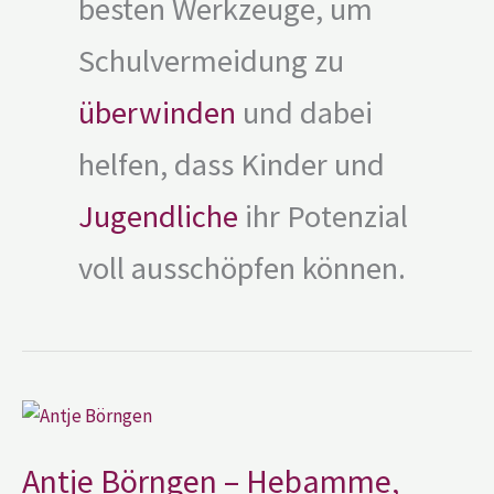
besten Werkzeuge, um
Schulvermeidung zu
überwinden
und dabei
helfen, dass Kinder und
Jugendliche
ihr Potenzial
voll ausschöpfen können.
Antje
Börngen
–
Hebamme,
Antje Börngen – Hebamme,
zertifizierte