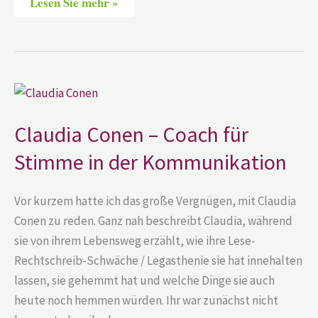
Lesen Sie mehr »
Claudia
Conen
–
Coach
Claudia Conen – Coach für
für
Stimme
Stimme in der Kommunikation
in
der
Kommunikation
Vor kurzem hatte ich das große Vergnügen, mit Claudia
Conen zu reden. Ganz nah beschreibt Claudia, während
sie von ihrem Lebensweg erzählt, wie ihre Lese-
Rechtschreib-Schwäche / Legasthenie sie hat innehalten
lassen, sie gehemmt hat und welche Dinge sie auch
heute noch hemmen würden. Ihr war zunächst nicht