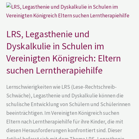
LRS,
Legasthenie
und
Dyskalkulie
in
Schulen
LRS, Legasthenie und
im
Vereinigten
Dyskalkulie in Schulen im
Königreich:
Eltern
Vereinigten Königreich: Eltern
suchen
Lerntherapiehilfe
suchen Lerntherapiehilfe
Lernschwierigkeiten wie LRS (Lese-Rechtschreib-
Schwäche), Legasthenie und Dyskalkulie können die
schulische Entwicklung von Schülern und Schülerinnen
beeinträchtigen. Im Vereinigten Königreich suchen
Eltern nach Lerntherapiehilfe für ihre Kinder, die mit
diesen Herausforderungen konfrontiert sind. Dieser