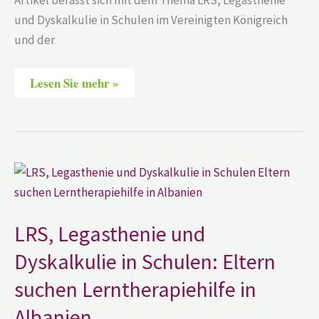
Artikel befasst sich mit dem Thema LRS, Legasthenie
und Dyskalkulie in Schulen im Vereinigten Königreich
und der
Lesen Sie mehr »
LRS,
Legasthenie
und
Dyskalkulie
in
Schulen:
LRS, Legasthenie und
Eltern
suchen
Dyskalkulie in Schulen: Eltern
Lerntherapiehilfe
in
suchen Lerntherapiehilfe in
Albanien
Albanien