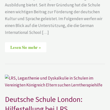
Ausbildung bietet. Seit ihrer Gründung hat die Schule
einen wichtigen Beitrag zur Förderung der deutschen
Kultur und Sprache geleistet. Im Folgenden werfen wir
einen Blick auf die Unterstützung, die die German
International School […]
Lesen Sie mehr »
Deutsche
Schule
London:
Hilfestellung
bei
LRS,
Deutsche Schule London:
Legasthenie
und
Hilfestellung bei LRS,
Dyskalkulie