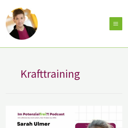
Zum
Inhalt
springen
Krafttraining
Sarah
Ulmer
von
Wunderwerk
Mama