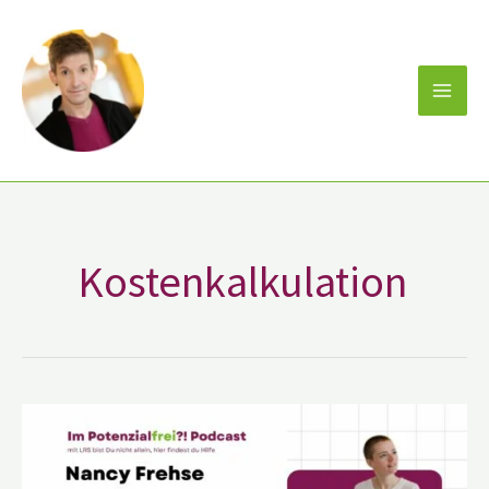
Zum
Inhalt
springen
Kostenkalkulation
Nancy
Frehse
Gründerin
der
Oktopulli