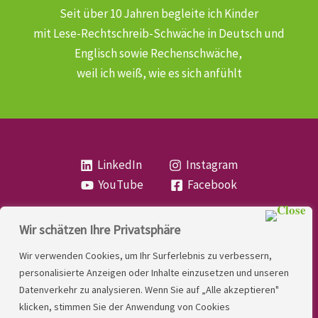
Seit über 10 Jahren begleite ich Kinder
mit Lese-Rechtschreib-Schwäche
in Deutsch und
Englisch sowie Rechenschwäche,
weil ich weiß, wie es sich anfühlt
LinkedIn
Instagram
YouTube
Facebook
Wir schätzen Ihre Privatsphäre
Copyright
Lese- und Rechtschreibstörung
| MIO
Wir verwenden Cookies, um Ihr Surferlebnis zu verbessern,
LINDNER. 2026 | Powered by
Yadbo
.
personalisierte Anzeigen oder Inhalte einzusetzen und unseren
Datenverkehr zu analysieren. Wenn Sie auf „Alle akzeptieren"
Kontakt
klicken, stimmen Sie der Anwendung von Cookies