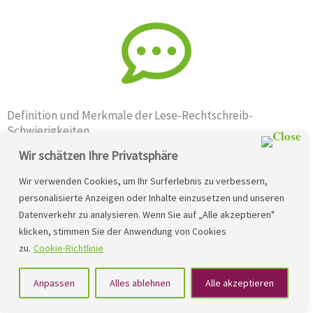
Definition und Merkmale der Lese-Rechtschreib-
Schwierigkeiten
Wir schätzen Ihre Privatsphäre
Es ist wichtig, ein Grundverständnis der Lese-Rechtschreib-
Schwierigkeiten zu haben, bevor man nach Strategien zur
Wir verwenden Cookies, um Ihr Surferlebnis zu verbessern,
personalisierte Anzeigen oder Inhalte einzusetzen und unseren
Unterstützung sucht. Lese-Rechtschreib-Schwierigkeiten
Datenverkehr zu analysieren. Wenn Sie auf „Alle akzeptieren"
ist ein Sammelbegriff für erhebliche und langanhaltende
klicken, stimmen Sie der Anwendung von Cookies
Schwierigkeiten beim Erlernen des Lesens und/oder des
zu.
Cookie-Richtlinie
Rechtschreibens.
Anpassen
Alles ablehnen
Alle akzeptieren
Dies kann sich auf viele Bereiche des Lernens auswirken,
zum Beispiel auf die Fähigkeit Wörter richtig zu lesen oder