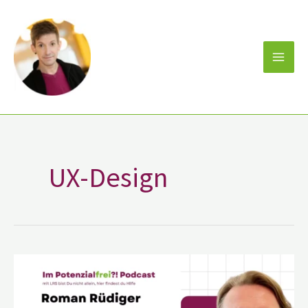
Zum
Inhalt
springen
UX-Design
Roman
Rüdiger
von
talent::digital
im