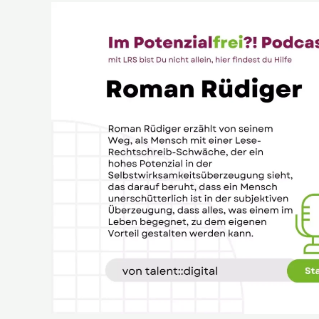
Roman
Rüdiger
von
talent::digital
im
Potenzialfrei?!
Podcast