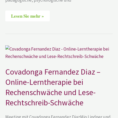
pädagogische, psychologische und
Lesen Sie mehr »
Covadonga
Fernandez
Diaz
–
Online-
Lerntherapie
Covadonga Fernandez Diaz –
bei
Rechenschwäche
Online-Lerntherapie bei
und
Lese-
Rechenschwäche und Lese-
Rechtschreib-
Schwäche
Rechtschreib-Schwäche
Meeting mit Covadonga Fernandez DiazMio Lindner und