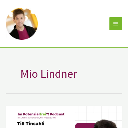
Zum
Inhalt
springen
Mio Lindner
LRS
im
Job:
Till
Tinsahli