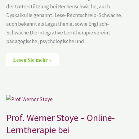
der Unterstützung bei Rechenschwäche, auch
Dyskalkulie genannt, Lese-Rechtschreib-Schwäche,
auch bekannt als Legasthenie, sowie Englisch-
Schwäche.Die integrative Lerntherapie vereint
pädagogische, psychologische und
Lesen Sie mehr »
Prof.
Werner
Stoye
–
Prof. Werner Stoye – Online-
Online-
Lerntherapie
Lerntherapie bei
bei
Rechenschwäche
und