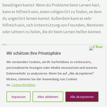
bewältigen kannst. Wenn du Probleme beim Lernen hast,
kann es hilfreich sein, einen ruhigen Ort zu finden, an dem
du ungestört lernen kannst. Außerdem kann es sehr
hilfreich sein, sich Unterstützung von Freunden, Mentoren
oder Lehrern zu holen, die dir beim Lernen helfen können.
Wir schätzen Ihre Privatsphäre
Wir verwenden Cookies, um Ihr Surferlebnis zu verbessern,
Fazit für Konkrete Strategien zur Verbesserung der
personalisierte Anzeigen oder Inhalte einzusetzen und unseren
Lernschwierigkeiten
Datenverkehr zu analysieren. Wenn Sie auf „Alle akzeptieren"
klicken, stimmen Sie der Anwendung von Cookies
Ein Fazit für Konkrete Strategien zur Verbesserung der
zu.
Cookie-Richtlinie
Lernschwierigkeiten
lautet: Legasthenie ist eine
Herausforderung, aber es gibt Möglichkeiten, die
Anpassen
Alles ablehnen
Alle akzeptieren
Lernschwierigkeiten
zu verbessern. Mit konkreten
Strategien und dem Einsatz von Technologien können