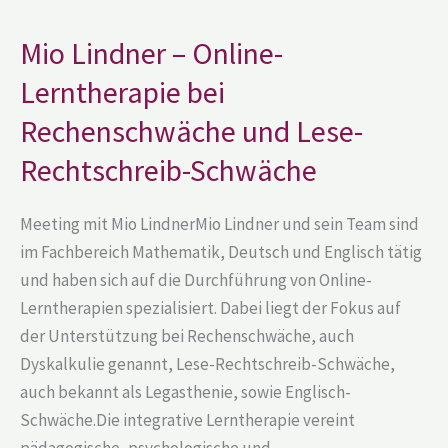
Online-
Lerntherapie
bei
Mio Lindner – Online-
Rechenschwäche
und
Lerntherapie bei
Lese-
Rechtschreib-
Rechenschwäche und Lese-
Schwäche
Rechtschreib-Schwäche
Meeting mit Mio LindnerMio Lindner und sein Team sind
im Fachbereich Mathematik, Deutsch und Englisch tätig
und haben sich auf die Durchführung von Online-
Lerntherapien spezialisiert. Dabei liegt der Fokus auf
der Unterstützung bei Rechenschwäche, auch
Dyskalkulie genannt, Lese-Rechtschreib-Schwäche,
auch bekannt als Legasthenie, sowie Englisch-
Schwäche.Die integrative Lerntherapie vereint