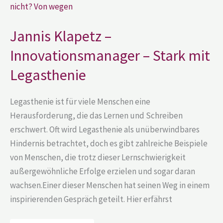
Innovationsmanager
–
Stark
mit
Jannis Klapetz –
Legasthenie
Innovationsmanager – Stark mit
Legasthenie
Legasthenie ist für viele Menschen eine
Herausforderung, die das Lernen und Schreiben
erschwert. Oft wird Legasthenie als unüberwindbares
Hindernis betrachtet, doch es gibt zahlreiche Beispiele
von Menschen, die trotz dieser Lernschwierigkeit
außergewöhnliche Erfolge erzielen und sogar daran
wachsen.Einer dieser Menschen hat seinen Weg in einem
inspirierenden Gespräch geteilt. Hier erfährst