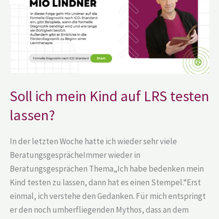
LRS
testen
lassen?
Soll ich mein Kind auf LRS testen
lassen?
In der letzten Woche hatte ich wieder sehr viele
BeratungsgesprächeImmer wieder in
Beratungsgesprächen Thema„Ich habe bedenken mein
Kind testen zu lassen, dann hat es einen Stempel.“Erst
einmal, ich verstehe den Gedanken. Für mich entspringt
er den noch umherfliegenden Mythos, dass an dem