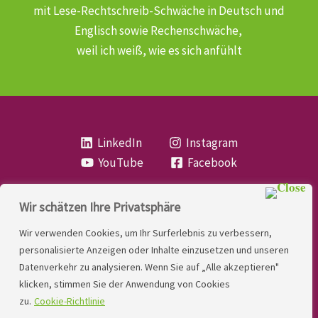
mit Lese-Rechtschreib-Schwäche
in Deutsch und
Englisch sowie Rechenschwäche,
weil ich weiß, wie es sich anfühlt
LinkedIn
Instagram
YouTube
Facebook
Wir schätzen Ihre Privatsphäre
Copyright
Lese- und Rechtschreibstörung
| MIO
Wir verwenden Cookies, um Ihr Surferlebnis zu verbessern,
LINDNER. 2026 | Powered by
Yadbo
.
personalisierte Anzeigen oder Inhalte einzusetzen und unseren
Datenverkehr zu analysieren. Wenn Sie auf „Alle akzeptieren"
Kontakt
klicken, stimmen Sie der Anwendung von Cookies
Impressum
zu.
Cookie-Richtlinie