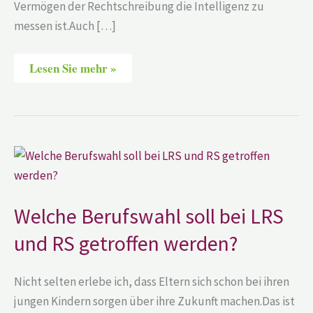
Vermögen der Rechtschreibung die Intelligenz zu
messen ist.Auch […]
Lesen Sie mehr »
Welche
Berufswahl
soll
bei
LRS
und
Welche Berufswahl soll bei LRS
RS
getroffen
und RS getroffen werden?
werden?
Nicht selten erlebe ich, dass Eltern sich schon bei ihren
jungen Kindern sorgen über ihre Zukunft machen.Das ist