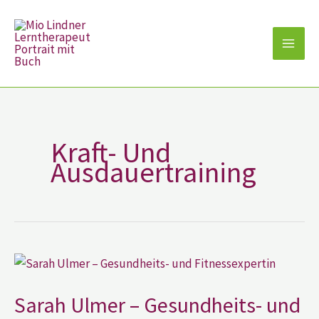
Zum
Inhalt
springen
Kraft- Und
Ausdauertraining
Sarah
Ulmer
–
Gesundheits-
Sarah Ulmer – Gesundheits- und
und
Fitnessexpertin