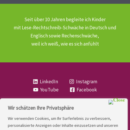
Seit über 10 Jahren begleite ich Kinder
mit Lese-Rechtschreib-Schwäche
in Deutsch und
Englisch sowie Rechenschwäche,
weil ich weiß, wie es sich anfühlt
LinkedIn
Instagram
YouTube
Facebook
Wir schätzen Ihre Privatsphäre
Copyright
Lese- und Rechtschreibstörung
| MIO
Wir verwenden Cookies, um Ihr Surferlebnis zu verbessern,
LINDNER. 2026 | Powered by
Yadbo
.
personalisierte Anzeigen oder Inhalte einzusetzen und unseren