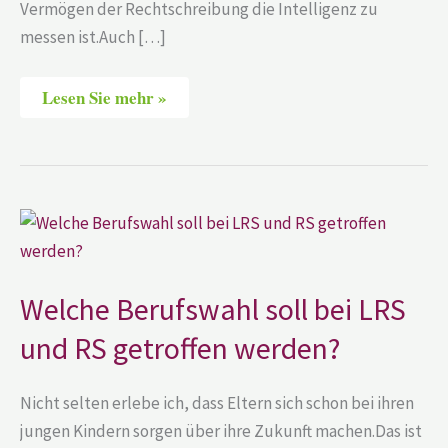
Vermögen der Rechtschreibung die Intelligenz zu
messen ist.Auch […]
Lesen Sie mehr »
Welche
Berufswahl
soll
bei
LRS
und
Welche Berufswahl soll bei LRS
RS
getroffen
und RS getroffen werden?
werden?
Nicht selten erlebe ich, dass Eltern sich schon bei ihren
jungen Kindern sorgen über ihre Zukunft machen.Das ist