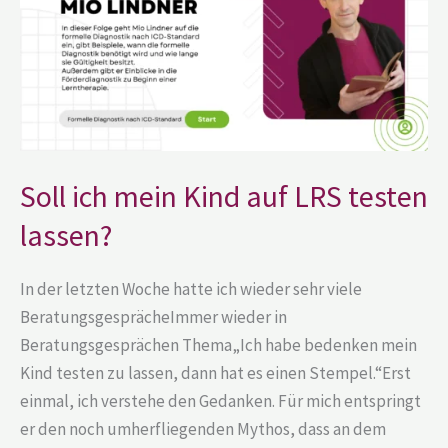
LRS
testen
lassen?
Soll ich mein Kind auf LRS testen
lassen?
In der letzten Woche hatte ich wieder sehr viele
BeratungsgesprächeImmer wieder in
Beratungsgesprächen Thema„Ich habe bedenken mein
Kind testen zu lassen, dann hat es einen Stempel.“Erst
einmal, ich verstehe den Gedanken. Für mich entspringt
er den noch umherfliegenden Mythos, dass an dem