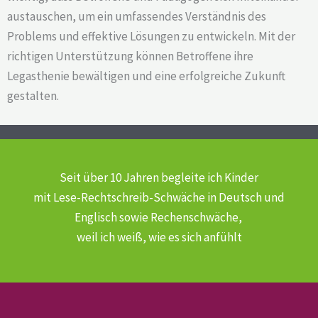
austauschen, um ein umfassendes Verständnis des
Problems und effektive Lösungen zu entwickeln. Mit der
richtigen Unterstützung können Betroffene ihre
Legasthenie bewältigen und eine erfolgreiche Zukunft
gestalten.
Seit über 10 Jahren begleite ich Kinder
mit Lese-Rechtschreib-Schwäche
in Deutsch und
Englisch sowie Rechenschwäche,
weil ich weiß, wie es sich anfühlt