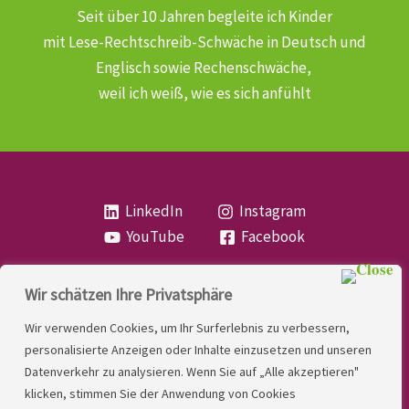
Seit über 10 Jahren begleite ich Kinder
mit Lese-Rechtschreib-Schwäche
in Deutsch und
Englisch sowie Rechenschwäche,
weil ich weiß, wie es sich anfühlt
LinkedIn
Instagram
YouTube
Facebook
Wir schätzen Ihre Privatsphäre
Copyright
Lese- und Rechtschreibstörung
| MIO
Wir verwenden Cookies, um Ihr Surferlebnis zu verbessern,
LINDNER. 2026 | Powered by
Yadbo
.
personalisierte Anzeigen oder Inhalte einzusetzen und unseren
Datenverkehr zu analysieren. Wenn Sie auf „Alle akzeptieren"
Kontakt
klicken, stimmen Sie der Anwendung von Cookies