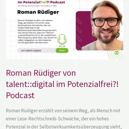
Rüdiger
von
talent::digital
im
Potenzialfrei?!
Podcast
Roman Rüdiger von
talent::digital im Potenzialfrei?!
Podcast
Roman Rüdiger erzählt von seinem Weg, als Mensch mit
einer Lese-Rechtschreib-Schwäche, der ein hohes
Potenzial in der Selbstwirksamkeitsüberzeugung sieht,