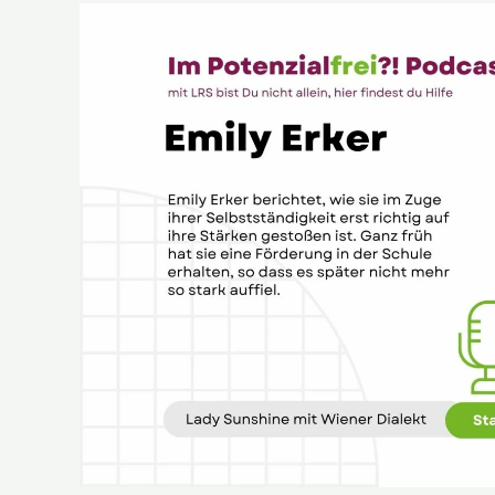
Emily
Erker,
bekannt
als
Lady
Sunshine
mit
Wiener
Dialekt,
im
Potenzialfrei?!
Podcast