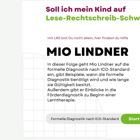
Soll
ich
mein
Kind
auf
LRS
testen
lassen?