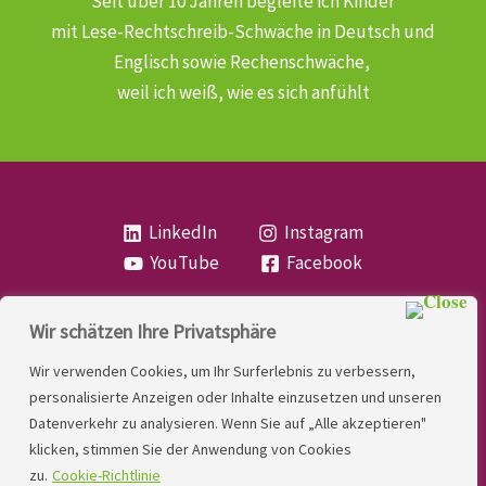
Seit über 10 Jahren begleite ich Kinder
mit Lese-Rechtschreib-Schwäche
in Deutsch und
Englisch sowie Rechenschwäche,
weil ich weiß, wie es sich anfühlt
LinkedIn
Instagram
YouTube
Facebook
Wir schätzen Ihre Privatsphäre
Copyright
Lese- und Rechtschreibstörung
| MIO
Wir verwenden Cookies, um Ihr Surferlebnis zu verbessern,
LINDNER. 2026 | Powered by
Yadbo
.
personalisierte Anzeigen oder Inhalte einzusetzen und unseren
Datenverkehr zu analysieren. Wenn Sie auf „Alle akzeptieren"
Kontakt
klicken, stimmen Sie der Anwendung von Cookies
Impressum
zu.
Cookie-Richtlinie