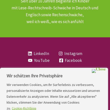
Seit über 10 Jahren begleite ich Kinder
mit Lese-Rechtschreib-Schwäche
in Deutsch und
Englisch sowie Rechenschwäche,
weil ich weiß, wie es sich anfühlt
LinkedIn
Instagram
YouTube
Facebook
Wir schätzen Ihre Privatsphäre
Copyright
Lese- und Rechtschreibstörung
| MIO
Wir verwenden Cookies, um Ihr Surferlebnis zu verbessern,
LINDNER. 2026 | Powered by
Yadbo
.
personalisierte Anzeigen oder Inhalte einzusetzen und unseren
Datenverkehr zu analysieren. Wenn Sie auf „Alle akzeptieren"
Kontakt
klicken, stimmen Sie der Anwendung von Cookies
Impressum
zu.
Cookie-Richtlinie