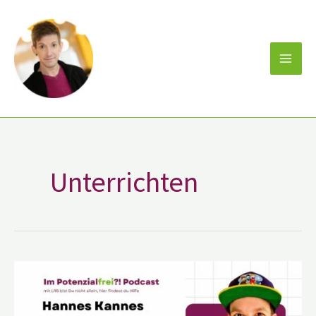
Zum
Inhalt
springen
Unterrichten
Hannes
Kannes
Speaker
Podcaster
Lehrer