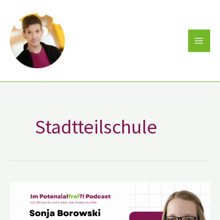
Zum
Inhalt
springen
Stadtteilschule
Sonja
Borowski
–
vom
Mobbingopfer