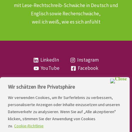
mit Lese-Rechtschreib-Schwäche
in Deutsch und
Englisch sowie Rechenschwäche,
weil ich weiß, wie es sich anfühlt
LinkedIn
Instagram
YouTube
Facebook
Wir schätzen Ihre Privatsphäre
Copyright
Lese- und Rechtschreibstörung
| MIO
Wir verwenden Cookies, um Ihr Surferlebnis zu verbessern,
LINDNER. 2026 | Powered by
Yadbo
.
personalisierte Anzeigen oder Inhalte einzusetzen und unseren
Datenverkehr zu analysieren. Wenn Sie auf „Alle akzeptieren"
Kontakt
klicken, stimmen Sie der Anwendung von Cookies
Impressum
zu.
Cookie-Richtlinie