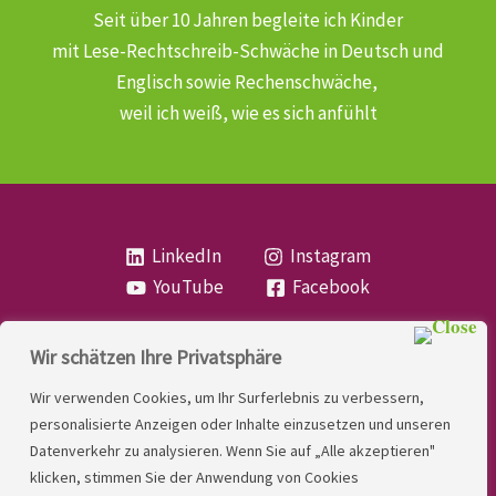
Seit über 10 Jahren begleite ich Kinder
mit Lese-Rechtschreib-Schwäche
in Deutsch und
Englisch sowie Rechenschwäche,
weil ich weiß, wie es sich anfühlt
LinkedIn
Instagram
YouTube
Facebook
Wir schätzen Ihre Privatsphäre
Copyright
Lese- und Rechtschreibstörung
| MIO
Wir verwenden Cookies, um Ihr Surferlebnis zu verbessern,
LINDNER. 2026 | Powered by
Yadbo
.
personalisierte Anzeigen oder Inhalte einzusetzen und unseren
Datenverkehr zu analysieren. Wenn Sie auf „Alle akzeptieren"
Kontakt
klicken, stimmen Sie der Anwendung von Cookies