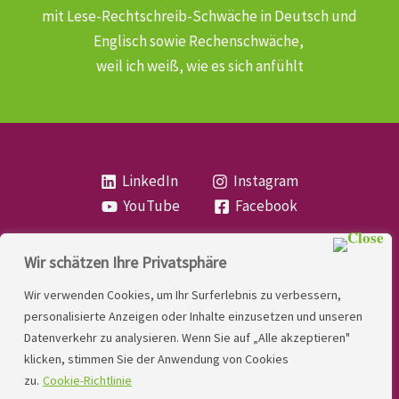
mit Lese-Rechtschreib-Schwäche
in Deutsch und
Englisch sowie Rechenschwäche,
weil ich weiß, wie es sich anfühlt
LinkedIn
Instagram
YouTube
Facebook
Wir schätzen Ihre Privatsphäre
Copyright
Lese- und Rechtschreibstörung
| MIO
Wir verwenden Cookies, um Ihr Surferlebnis zu verbessern,
LINDNER. 2026 | Powered by
Yadbo
.
personalisierte Anzeigen oder Inhalte einzusetzen und unseren
Datenverkehr zu analysieren. Wenn Sie auf „Alle akzeptieren"
Kontakt
klicken, stimmen Sie der Anwendung von Cookies
Impressum
zu.
Cookie-Richtlinie