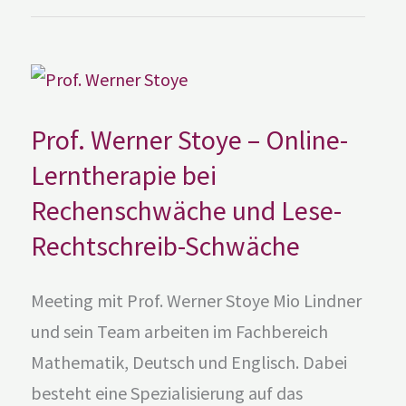
Prof.
Werner
Stoye
–
Online-
Prof. Werner Stoye – Online-
Lerntherapie
bei
Rechenschwäche
Lerntherapie bei
und
Lese-
Rechenschwäche und Lese-
Rechtschreib-
Schwäche
Rechtschreib-Schwäche
Meeting mit Prof. Werner Stoye Mio Lindner
und sein Team arbeiten im Fachbereich
Mathematik, Deutsch und Englisch. Dabei
besteht eine Spezialisierung auf das