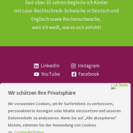
Seit über 10 Jahren begleite ich Kinder
mit Lese-Rechtschreib-Schwäche
in Deutsch und
Englisch sowie Rechenschwäche,
weil ich weiß, wie es sich anfühlt
LinkedIn
Instagram
YouTube
Facebook
Wir schätzen Ihre Privatsphäre
Copyright
Lese- und Rechtschreibstörung
| MIO
Wir verwenden Cookies, um Ihr Surferlebnis zu verbessern,
LINDNER. 2026 | Powered by
Yadbo
.
personalisierte Anzeigen oder Inhalte einzusetzen und unseren
Datenverkehr zu analysieren. Wenn Sie auf „Alle akzeptieren"
Kontakt
klicken, stimmen Sie der Anwendung von Cookies
Impressum
zu.
Cookie-Richtlinie