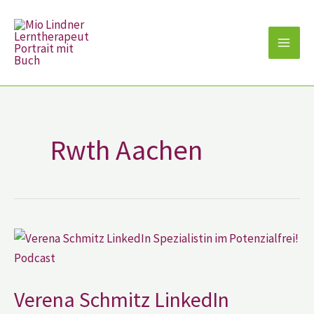
Zum
Inhalt
springen
Rwth Aachen
Verena
Schmitz
LinkedIn
Spezialistin
im
Potenzialfrei?!
Verena Schmitz LinkedIn
Podcast