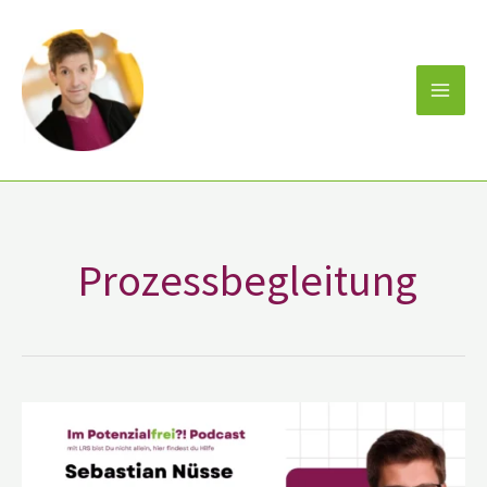
Zum
Inhalt
springen
Prozessbegleitung
Sebastian
Nüsse
der
Möglichmacher
im