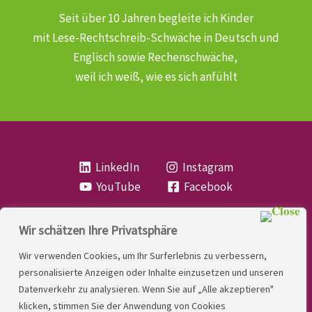
Seit über 10 Jahren begleite ich Kinder
mit Lese-Rechtschreib-Schwäche
in Deutsch und
Englisch sowie Rechenschwäche,
weil ich weiß, wie es sich anfühlt
LinkedIn
Instagram
YouTube
Facebook
Wir schätzen Ihre Privatsphäre
Copyright
Lese- und Rechtschreibstörung
| MIO
Wir verwenden Cookies, um Ihr Surferlebnis zu verbessern,
LINDNER. 2026 | Powered by
Yadbo
.
personalisierte Anzeigen oder Inhalte einzusetzen und unseren
Datenverkehr zu analysieren. Wenn Sie auf „Alle akzeptieren"
Kontakt
klicken, stimmen Sie der Anwendung von Cookies