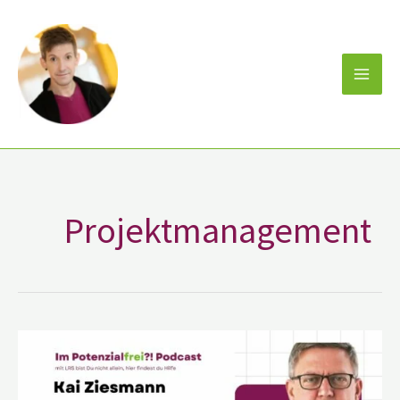
Zum
Inhalt
springen
Projektmanagement
Kai
Ziesmann
„Erlebnisbuchbinder
“
im