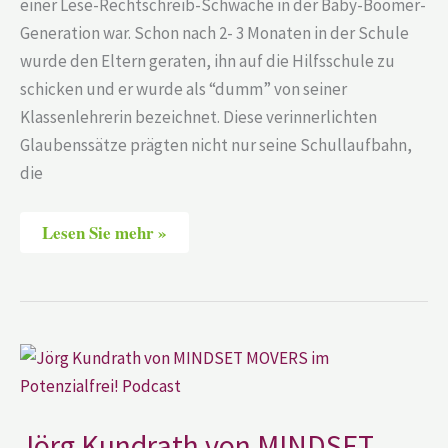
einer Lese-Rechtschreib-Schwäche in der Baby-Boomer-
Generation war. Schon nach 2- 3 Monaten in der Schule
wurde den Eltern geraten, ihn auf die Hilfsschule zu
schicken und er wurde als “dumm” von seiner
Klassenlehrerin bezeichnet. Diese verinnerlichten
Glaubenssätze prägten nicht nur seine Schullaufbahn,
die
Lesen Sie mehr »
Jörg
Kundrath
von
MINDSET
MOVERS
im
Jörg Kundrath von MINDSET