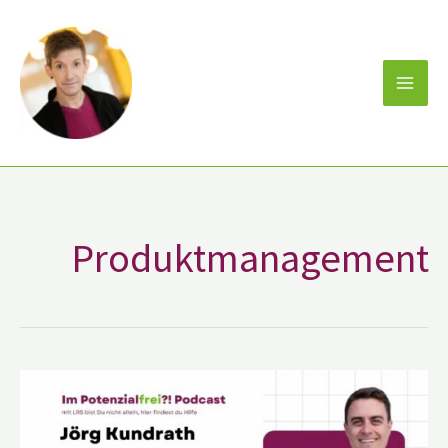
Zum
Inhalt
springen
Produktmanagement
Jörg
Kundrath
von
MINDSET
MOVERS