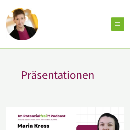
Zum
Inhalt
springen
Präsentationen
Maria
Kress
UX/UI
Spezialisten
im