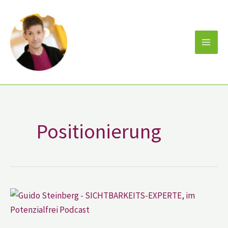
Zum
Inhalt
springen
Positionierung
Guido
Steinberg
–
SICHTBARKEITS-
EXPERTE,