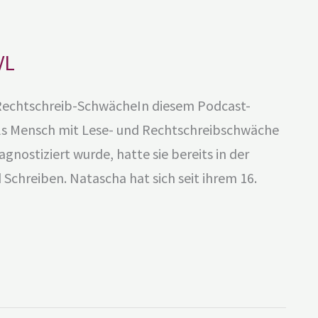
VL
e-Rechtschreib-SchwächeIn diesem Podcast-
als Mensch mit Lese- und Rechtschreibschwäche
agnostiziert wurde, hatte sie bereits in der
Schreiben. Natascha hat sich seit ihrem 16.