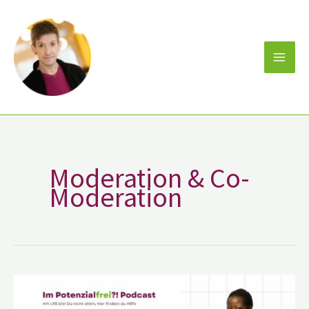
Zum
Inhalt
springen
Moderation & Co-
Moderation
Emily
Erker,
bekannt