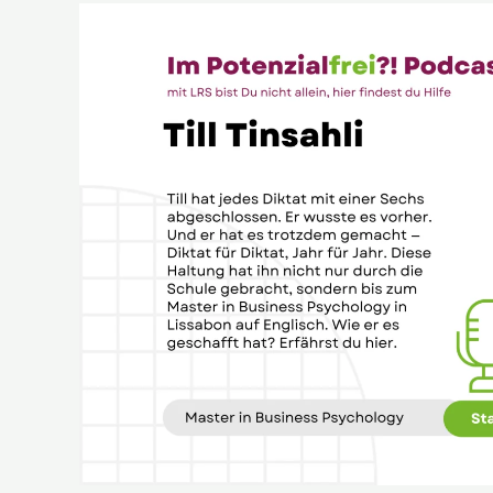
LRS
im
Job:
Till
Tinsahli
über
Offenheit
und
Resilienz