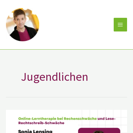
Zum
Inhalt
springen
Jugendlichen
Sonia
Lensing
–
Online-
Lerntherapie