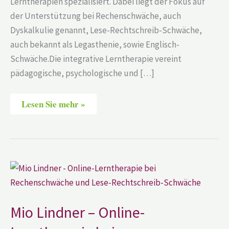
Lerntherapien spezialisiert. Dabei liegt der Fokus auf
der Unterstützung bei Rechenschwäche, auch
Dyskalkulie genannt, Lese-Rechtschreib-Schwäche,
auch bekannt als Legasthenie, sowie Englisch-
Schwäche.Die integrative Lerntherapie vereint
pädagogische, psychologische und […]
Lesen Sie mehr »
Mio
Lindner
–
Online-
Lerntherapie
bei
Mio Lindner – Online-
Rechenschwäche
und