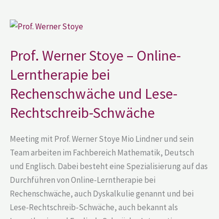
Prof.
Werner
Stoye
–
Prof. Werner Stoye – Online-
Online-
Lerntherapie
Lerntherapie bei
bei
Rechenschwäche
und
Rechenschwäche und Lese-
Lese-
Rechtschreib-
Rechtschreib-Schwäche
Schwäche
Meeting mit Prof. Werner Stoye Mio Lindner und sein
Team arbeiten im Fachbereich Mathematik, Deutsch
und Englisch. Dabei besteht eine Spezialisierung auf das
Durchführen von Online-Lerntherapie bei
Rechenschwäche, auch Dyskalkulie genannt und bei
Lese-Rechtschreib-Schwäche, auch bekannt als