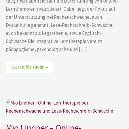
tätig und haben sich auf die Durchführung von Online-
Lerntherapien spezialisiert. Dabei liegt der Fokus auf
der Unterstützung bei Rechenschwäche, auch
Dyskalkulie genannt, Lese-Rechtschreib-Schwäche,
auch bekannt als Legasthenie, sowie Englisch-
Schwäche.Die integrative Lerntherapie vereint
pädagogische, psychologische und […]
Lesen Sie mehr »
Mio
Lindner
–
Online-
Lerntherapie
bei
Mio Lindner – Online-