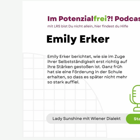
Emily
Erker,
bekannt
als
Lady
Sunshine
mit
Wiener
Dialekt,
im
Potenzialfrei?!
Podcast