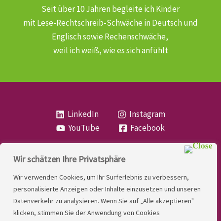
Seit über 10 Jahren begleite ich Kinder
mit Lese-Rechtschreib-Schwäche
in Deutsch und
Englisch sowie Rechenschwäche,
weil ich weiß, wie es sich anfühlt
LinkedIn
Instagram
YouTube
Facebook
Wir schätzen Ihre Privatsphäre
Copyright
Lese- und Rechtschreibstörung
| MIO
Wir verwenden Cookies, um Ihr Surferlebnis zu verbessern,
LINDNER. 2026 | Powered by
Yadbo
.
personalisierte Anzeigen oder Inhalte einzusetzen und unseren
Datenverkehr zu analysieren. Wenn Sie auf „Alle akzeptieren"
Kontakt
klicken, stimmen Sie der Anwendung von Cookies