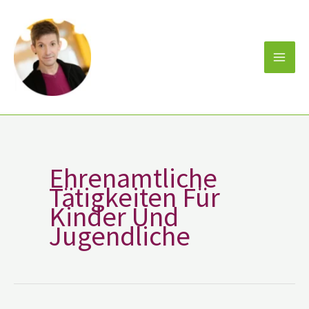
Zum
Inhalt
springen
Ehrenamtliche
Tätigkeiten Für
Kinder Und
Jugendliche