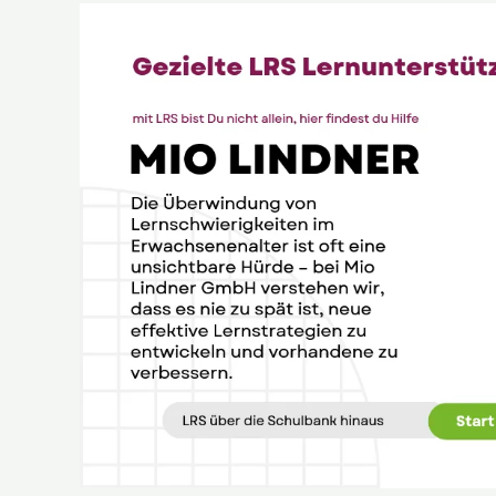
Gezielte
LRS
Lernunterstützung
für
Erwachsene