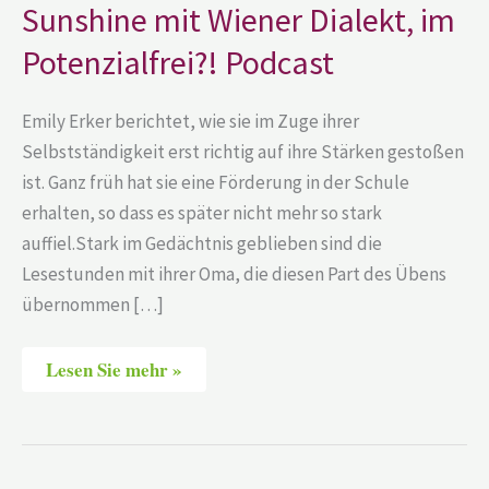
Wiener
Sunshine mit Wiener Dialekt, im
Dialekt,
im
Potenzialfrei?! Podcast
Potenzialfrei?!
Podcast
Emily Erker berichtet, wie sie im Zuge ihrer
Selbstständigkeit erst richtig auf ihre Stärken gestoßen
ist. Ganz früh hat sie eine Förderung in der Schule
erhalten, so dass es später nicht mehr so stark
auffiel.Stark im Gedächtnis geblieben sind die
Lesestunden mit ihrer Oma, die diesen Part des Übens
übernommen […]
Lesen Sie mehr »