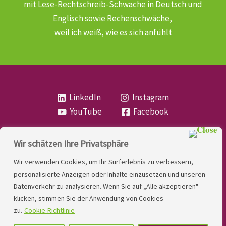
mit Lese-Rechtschreib-Schwäche
in Deutsch und
Englisch sowie Rechenschwäche,
weil ich weiß, wie es sich anfühlt
LinkedIn
Instagram
YouTube
Facebook
Wir schätzen Ihre Privatsphäre
Copyright
Lese- und Rechtschreibstörung
| MIO
Wir verwenden Cookies, um Ihr Surferlebnis zu verbessern,
LINDNER. 2026 | Powered by
Yadbo
.
personalisierte Anzeigen oder Inhalte einzusetzen und unseren
Datenverkehr zu analysieren. Wenn Sie auf „Alle akzeptieren"
Kontakt
klicken, stimmen Sie der Anwendung von Cookies
Impressum
zu.
Cookie-Richtlinie
Datenschutzerklärung