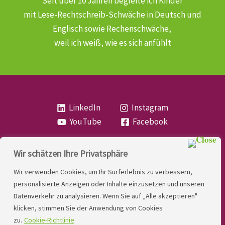
Seit über 10 Jahren begleite ich Kinder
mit Lese-Rechtschreib-Schwäche
in Deutsch und
Englisch sowie Rechenschwäche,
weil ich weiß, wie es sich anfühlt
LinkedIn
Instagram
YouTube
Facebook
Wir schätzen Ihre Privatsphäre
Copyright
Lese- und Rechtschreibstörung
| MIO
Wir verwenden Cookies, um Ihr Surferlebnis zu verbessern,
LINDNER. 2026 | Powered by
Yadbo
.
personalisierte Anzeigen oder Inhalte einzusetzen und unseren
Datenverkehr zu analysieren. Wenn Sie auf „Alle akzeptieren"
Kontakt
klicken, stimmen Sie der Anwendung von Cookies
Impressum
zu.
Cookie-Richtlinie