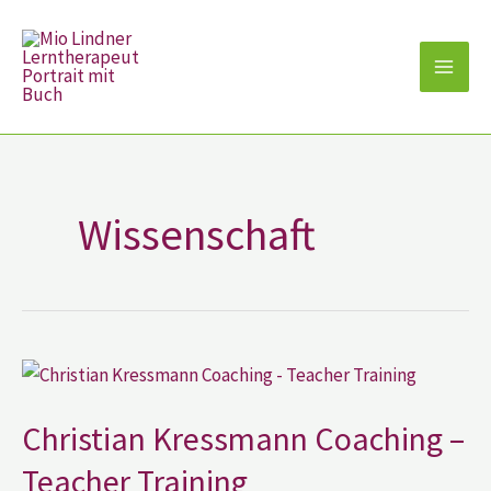
Zum
Inhalt
springen
Wissenschaft
Christian
Kressmann
Coaching
–
Christian Kressmann Coaching –
Teacher
Training
Teacher Training