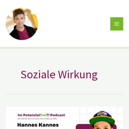
Zum
Inhalt
springen
Soziale Wirkung
Hannes
Kannes
Speaker
Podcaster
Lehrer