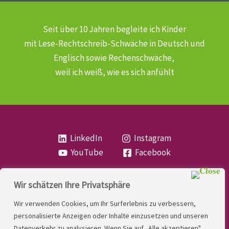
Seit über 10 Jahren begleite ich Kinder
mit Lese-Rechtschreib-Schwäche
in Deutsch und
Englisch sowie Rechenschwäche,
weil ich weiß, wie es sich anfühlt
LinkedIn
Instagram
YouTube
Facebook
Wir schätzen Ihre Privatsphäre
Copyright
Lese- und Rechtschreibstörung
| MIO
Wir verwenden Cookies, um Ihr Surferlebnis zu verbessern,
LINDNER. 2026 | Powered by
Yadbo
.
personalisierte Anzeigen oder Inhalte einzusetzen und unseren
Datenverkehr zu analysieren. Wenn Sie auf „Alle akzeptieren"