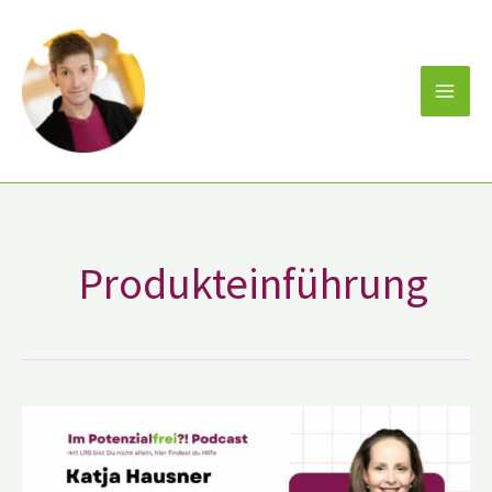
Zum
Inhalt
springen
Produkteinführung
Katja
Hausner
–
VP
Corporate