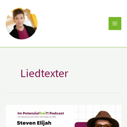
Zum
Inhalt
springen
Liedtexter
Steven
Elijah
Neuhaus
–
Autor