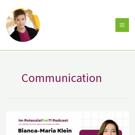
Zum
Inhalt
springen
Communication
Bianca-
Maria
Klein
|
Coaching,