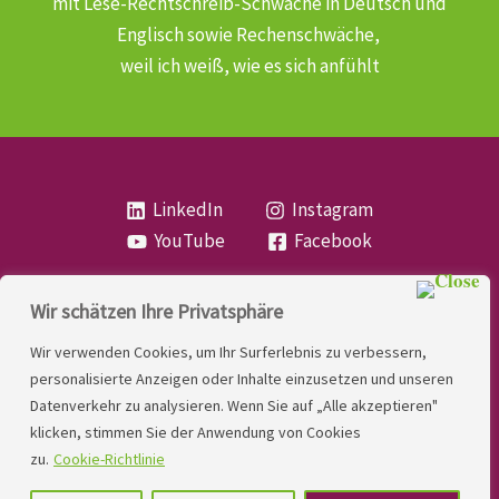
mit Lese-Rechtschreib-Schwäche
in Deutsch und
Englisch sowie Rechenschwäche,
weil ich weiß, wie es sich anfühlt
LinkedIn
Instagram
YouTube
Facebook
Wir schätzen Ihre Privatsphäre
Copyright
Lese- und Rechtschreibstörung
| MIO
Wir verwenden Cookies, um Ihr Surferlebnis zu verbessern,
LINDNER. 2026 | Powered by
Yadbo
.
personalisierte Anzeigen oder Inhalte einzusetzen und unseren
Datenverkehr zu analysieren. Wenn Sie auf „Alle akzeptieren"
Kontakt
klicken, stimmen Sie der Anwendung von Cookies
Impressum
zu.
Cookie-Richtlinie
Datenschutzerklärung